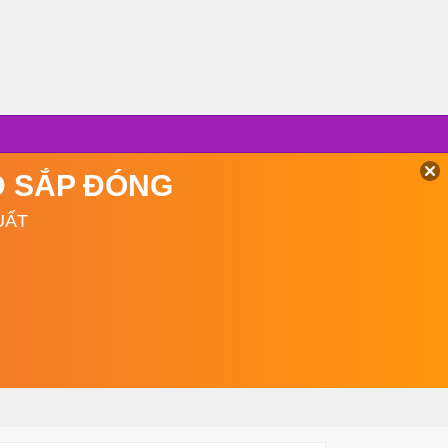
TD SẮP ĐÓNG
UẤT