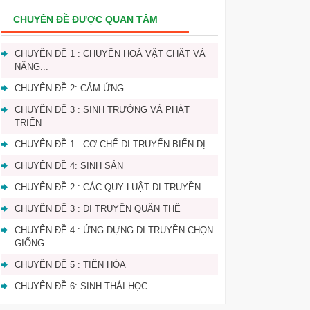
CHUYÊN ĐỀ ĐƯỢC QUAN TÂM
CHUYÊN ĐỀ 1 : CHUYỂN HOÁ VẬT CHẤT VÀ
NĂNG...
CHUYÊN ĐỀ 2: CẢM ỨNG
CHUYÊN ĐỀ 3 : SINH TRƯỞNG VÀ PHÁT
TRIỂN
CHUYÊN ĐỀ 1 : CƠ CHẾ DI TRUYẾN BIẾN DỊ...
CHUYÊN ĐỀ 4: SINH SẢN
CHUYÊN ĐỀ 2 : CÁC QUY LUẬT DI TRUYỀN
CHUYÊN ĐỀ 3 : DI TRUYỀN QUẦN THỂ
CHUYÊN ĐỀ 4 : ỨNG DỰNG DI TRUYỀN CHỌN
GIỐNG...
CHUYÊN ĐỀ 5 : TIẾN HÓA
CHUYÊN ĐỀ 6: SINH THÁI HỌC