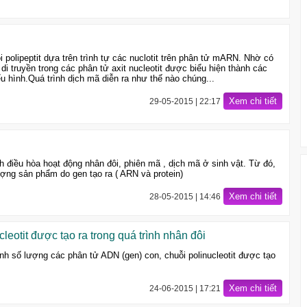
i polipeptit dựa trên trình tự các nuclotit trên phân tử mARN. Nhờ có
di truyền trong các phân tử axit nucleotit được biểu hiện thành các
ểu hình.Quá trình dịch mã diễn ra như thế nào chúng...
Xem chi tiết
29-05-2015 | 22:17
nh điều hòa hoạt động nhân đôi, phiên mã , dịch mã ở sinh vật. Từ đó,
ượng sản phẩm do gen tạo ra ( ARN và protein)
Xem chi tiết
28-05-2015 | 14:46
eotit được tạo ra trong quá trình nhân đôi
nh số lượng các phân tử ADN (gen) con, chuỗi polinucleotit được tạo
Xem chi tiết
24-06-2015 | 17:21