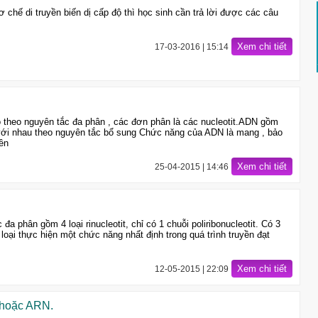
chế di truyền biến dị cấp độ thì học sinh cần trả lời được các câu
Xem chi tiết
17-03-2016 | 15:14
 theo nguyên tắc đa phân , các đơn phân là các nucleotit.ADN gồm
ới với nhau theo nguyên tắc bổ sung Chức năng của ADN là mang , bảo
yền
Xem chi tiết
25-04-2015 | 14:46
 phân gồm 4 loại rinucleotit, chỉ có 1 chuỗi poliribonucleotit. Có 3
oại thực hiện một chức năng nhất định trong quá trình truyền đạt
Xem chi tiết
12-05-2015 | 22:09
N hoặc ARN.