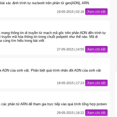
ài xác định trình tự nucleotit trên phân tử gen(ADN), ARN.
Xem chi tiết
19-05-2015 | 02:18
ã mang thông tin di truyền từ mạch mã gôc trên phân ADN đến trình tự
i truyền mã hóa thông tin trong chuỗi polipetit như thế nào. Mã di
 cùng tìm hiểu trong bài viết.
Xem chi tiết
27-05-2015 | 14:55
ôi ADN của sinh vật. Phân biệt quá trình nhân đôi ADN của sinh vật
Xem chi tiết
19-05-2015 | 17:23
 các phân tử ARN để tham gia trực tiếp vào quá trình tổng hợp protein
Xem chi tiết
29-05-2015 | 16:22