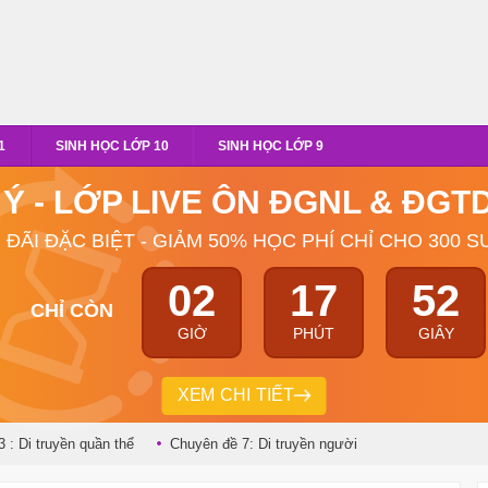
1
SINH HỌC LỚP 10
SINH HỌC LỚP 9
 Ý - LỚP LIVE ÔN ĐGNL & ĐG
 ĐÃI ĐẶC BIỆT - GIẢM 50% HỌC PHÍ CHỈ CHO 300 S
02
17
51
CHỈ CÒN
GIỜ
PHÚT
GIÂY
XEM CHI TIẾT
 : Di truyền quần thể
Chuyên đề 7: Di truyền người