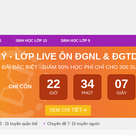
1
SINH HỌC LỚP 10
SINH HỌC LỚP 9
 Ý - LỚP LIVE ÔN ĐGNL & ĐG
 ĐÃI ĐẶC BIỆT - GIẢM 50% HỌC PHÍ CHỈ CHO 300 S
22
34
06
CHỈ CÒN
GIỜ
PHÚT
GIÂY
XEM CHI TIẾT
 : Di truyền quần thể
Chuyên đề 7: Di truyền người