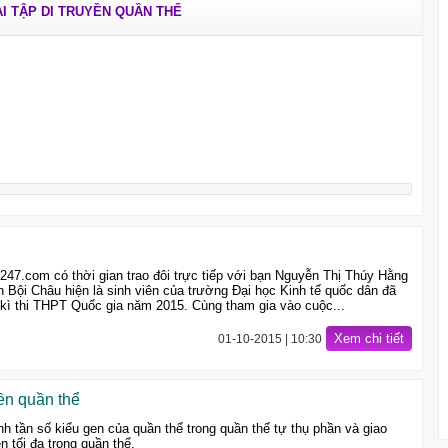
I TẬP DI TRUYỀN QUẦN THỂ
247.com có thời gian trao đôi trực tiếp với bạn Nguyễn Thị Thúy Hằng
 Bội Châu hiện là sinh viên của trường Đại học Kinh tế quốc dân đã
kì thi THPT Quốc gia năm 2015. Cùng tham gia vào cuộc...
Xem chi tiết
01-10-2015 | 10:30
ền quần thể
nh tần số kiểu gen của quần thể trong quần thể tự thụ phần và giao
n tối đa trong quần thể.