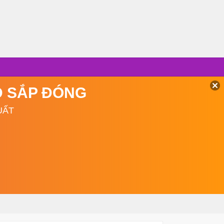
TD SẮP ĐÓNG
UẤT