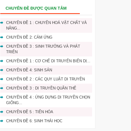
CHUYÊN ĐỀ ĐƯỢC QUAN TÂM
CHUYÊN ĐỀ 1 : CHUYỂN HOÁ VẬT CHẤT VÀ
NĂNG...
CHUYÊN ĐỀ 2: CẢM ỨNG
CHUYÊN ĐỀ 3 : SINH TRƯỞNG VÀ PHÁT
TRIỂN
CHUYÊN ĐỀ 1 : CƠ CHẾ DI TRUYẾN BIẾN DỊ...
CHUYÊN ĐỀ 4: SINH SẢN
CHUYÊN ĐỀ 2 : CÁC QUY LUẬT DI TRUYỀN
CHUYÊN ĐỀ 3 : DI TRUYỀN QUẦN THỂ
CHUYÊN ĐỀ 4 : ỨNG DỰNG DI TRUYỀN CHỌN
GIỐNG...
CHUYÊN ĐỀ 5 : TIẾN HÓA
CHUYÊN ĐỀ 6: SINH THÁI HỌC