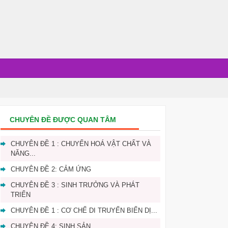
CHUYÊN ĐỀ ĐƯỢC QUAN TÂM
CHUYÊN ĐỀ 1 : CHUYỂN HOÁ VẬT CHẤT VÀ
NĂNG...
CHUYÊN ĐỀ 2: CẢM ỨNG
CHUYÊN ĐỀ 3 : SINH TRƯỞNG VÀ PHÁT
TRIỂN
CHUYÊN ĐỀ 1 : CƠ CHẾ DI TRUYẾN BIẾN DỊ...
CHUYÊN ĐỀ 4: SINH SẢN