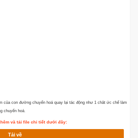
ẩm của con đường chuyển hoá quay lại tác động như 1 chât ức chế làm
ng chuyển hoá.
êm và tải file chi tiết dưới đây:
Tải về