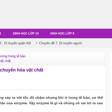
1
SINH HỌC LỚP 10
SINH HỌC LỚP 9
 : Di truyền quần thể
Chuyên đề 7: Di truyền người
ượng trong tế bào
ật chất
 chuyển hóa vật chất
g xảy ra với tốc độ chậm nhưng khi ở trong tế bào, cơ thể
tác của enzyme. Vậy enzyme là gì và chúng có vai trò ra sao