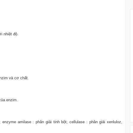
i nhiệt độ.
enzim và cơ chất.
của enzim.
nzyme amilase : phân giải tinh bột; cellulase : phân giải xenluloz,