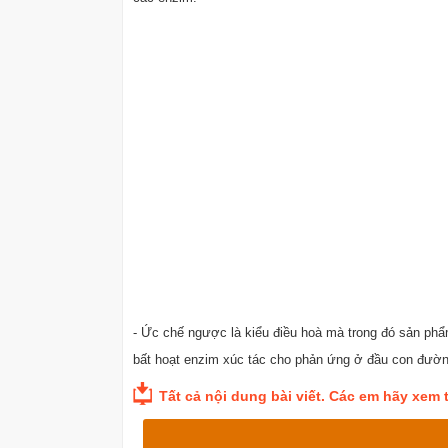
- Ức chế ngược là kiểu điều hoà mà trong đó sản ph
bất hoạt enzim xúc tác cho phản ứng ở đầu con đườ
Tất cả nội dung bài viết. Các em hãy xem th