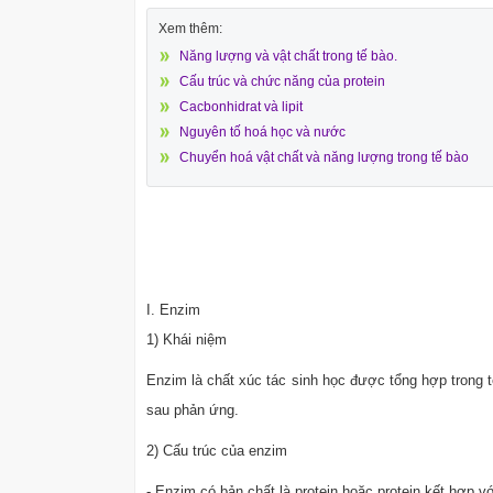
Xem thêm:
Năng lượng và vật chất trong tế bào.
Cấu trúc và chức năng của protein
Cacbonhidrat và lipit
Nguyên tố hoá học và nước
Chuyển hoá vật chất và năng lượng trong tế bào
I. Enzim
1) Khái niệm
Enzim là chất xúc tác sinh học được tổng hợp trong 
sau phản ứng.
2) Cấu trúc của enzim
- Enzim có bản chất là protein hoặc protein kết hợp vớ