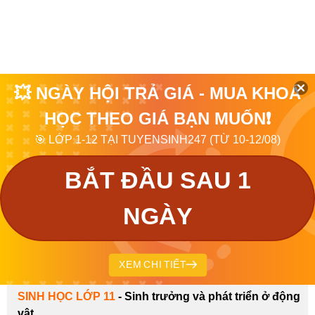
💥 NGÀY HỘI TRẢ GIÁ - MUA KHOÁ
HỌC THEO GIÁ BẠN MUỐN❗
🎯 LỚP 1-12 TẠI TUYENSINH247 (TỪ 10-12/08)
BẮT ĐẦU SAU 1
NGÀY
XEM CHI TIẾT
SINH HỌC LỚP 11
-
Sinh trưởng và phát triển ở động
vật