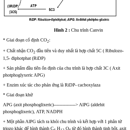
Hình 2 :
Chu
trình Canvin
* Giai đoạn cố định CO
:
2
+ Chất nhận CO
đầu tiên và duy nhất là hợp chất 5C ( Ribulozo-
2
1,5- điphotphat (RiDP)
+ Sản phẩm đầu tiên ổn định của chu trình là hợp chất 3C ( Axit
photphoglyxeric APG)
+ Enzim xúc tác cho phản ứng là RiDP- cacboxylaza
* Giai đoạn khử
APG (axit phosphoglixeric)---------------> AlPG (aldehit
phosphoglixeric),
ATP, NADPH
+ Một phần AlPG tách ra khỏi chu trình và kết hợp với 1 phân tử
triozo khác để hình thành C
H
O
từ đó hình thành tinh bột, axit
6
12
6