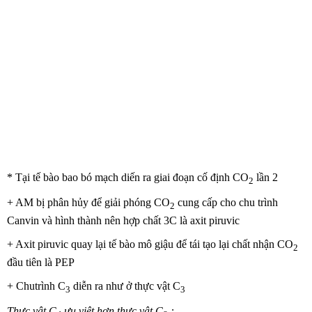
* Tại tế bào bao bó mạch diến ra giai đoạn cố định CO
lần 2
2
+ AM bị phân hủy để giải phóng CO
cung cấp cho chu trình
2
Canvin và hình thành nên hợp chất 3C là axit piruvic
+ Axit piruvic quay lại tế bào mô giậu để tái tạo lại chất nhận CO
2
đầu tiên là PEP
+ Chutrình C
diễn ra như ở thực vật C
3
3
Thực vật C
ưu việt hơn thực vật C
: