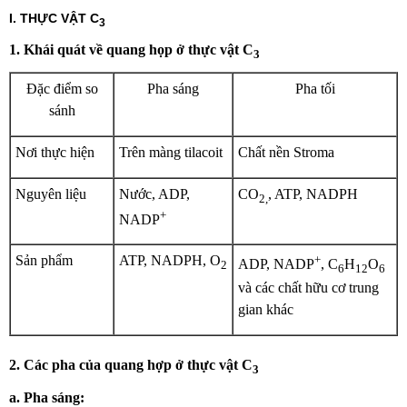
I. THỰC VẬT C
3
1. Khái quát về quang họp ở thực vật C
3
Đặc điểm so
Pha sáng
Pha tối
sánh
Nơi thực hiện
Trên màng tilacoit
Chất nền Stroma
Nguyên liệu
Nước, ADP,
CO
, ATP, NADPH
2,
+
NADP
+
Sản phẩm
ATP, NADPH, O
ADP, NADP
, C
H
O
2
6
12
6
và các chất hữu cơ trung
gian khác
2. Các pha của quang hợp ở thực vật C
3
a. Pha sáng: