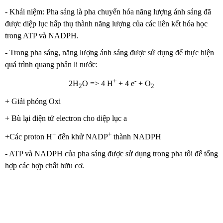
- Khái niệm: Pha sáng là pha chuyển hóa năng lượng ánh sáng đã
được diệp lục hấp thụ thành năng lượng của các liên kết hóa học
trong ATP và NADPH.
- Trong pha sáng, năng lượng ánh sáng được sử dụng để thực hiện
quá trình quang phân li nước:
+
-
2H
O => 4 H
+ 4 e
+ O
2
2
+ Giải phóng Oxi
+ Bù lại điện tử electron cho diệp lục a
+
+
+Các proton H
đến khử NADP
thành NADPH
- ATP và NADPH của pha sáng được sử dụng trong pha tối để tổng
hợp các hợp chất hữu cơ.