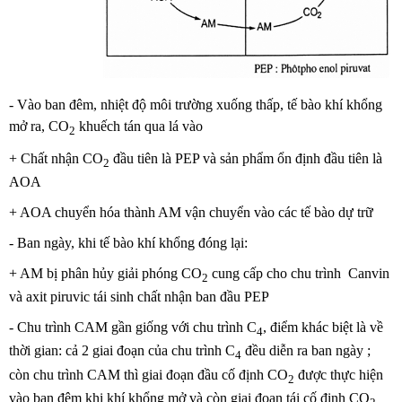
- Vào ban đêm, nhiệt độ môi trường xuống thấp, tế bào khí khổng
mở ra, CO
khuếch tán qua lá vào
2
+ Chất nhận CO
đầu tiên là PEP và sản phẩm ổn định đầu tiên là
2
AOA
+ AOA chuyển hóa thành AM vận chuyển vào các tế bào dự trữ
- Ban ngày, khi tế bào khí khổng đóng lại:
+ AM bị phân hủy giải phóng CO
cung cấp cho chu trình Canvin
2
và axit piruvic tái sinh chất nhận ban đầu PEP
- Chu trình CAM gần giống với chu trình C
, điểm khác biệt là về
4
thời gian: cả 2 giai đoạn của chu trình C
đều diễn ra ban ngày ;
4
còn chu trình CAM thì giai đoạn đầu cố định CO
được thực hiện
2
vào ban đêm khi khí khổng mở và còn giai đoạn tái cố định CO