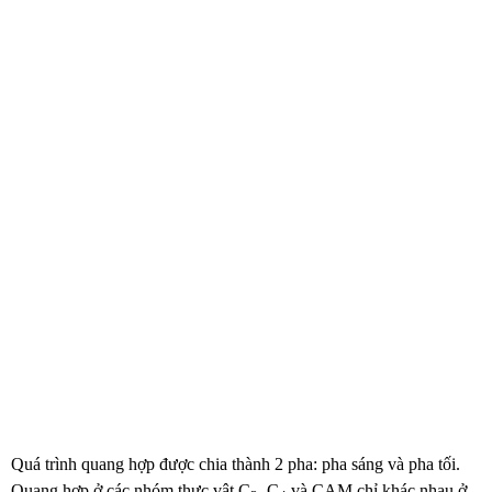
Quá trình quang hợp được chia thành 2 pha: pha sáng và pha tối.
Quang hợp ở các nhóm thực vật C
, C
và CAM chỉ khác nhau ở