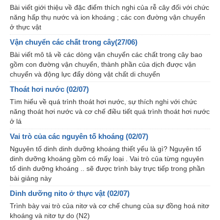
Bài viết giới thiệu về đặc điểm thích nghi của rễ cây đối với chức
năng hấp thụ nước và ion khoáng ; các con đường vận chuyển
ở thực vật
Vận chuyển các chất trong cây(27/06)
Bài viết mô tả về các dòng vận chuyển các chất trong cây bao
gồm con đường vận chuyển, thành phần của dịch được vận
chuyển và động lực đẩy dòng vật chất di chuyển
Thoát hơi nước (02/07)
Tìm hiểu về quá trình thoát hơi nước, sự thích nghi với chức
năng thoát hơi nước và cơ chế điều tiết quá trình thoát hơi nước
ở lá
Vai trò của các nguyên tố khoáng (02/07)
Nguyên tố dinh dinh dưỡng khoáng thiết yếu là gì? Nguyên tố
dinh dưỡng khoáng gồm có mấy loại . Vai trò của từng nguyên
tố dinh dưỡng khoáng .. sẽ được trình bày trực tiếp trong phần
bài giảng này
Dinh dưỡng nito ở thực vật (02/07)
Trình bày vai trò của nitơ và cơ chế chung của sự đồng hoá nitơ
khoáng và nitơ tự do (N2)