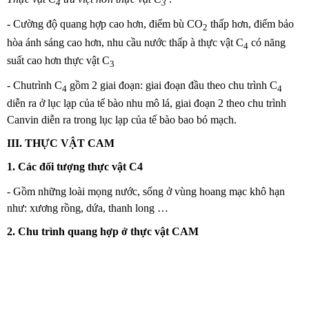
4
3
- Cường độ quang hợp cao hơn, điểm bù CO
thấp hơn, điểm bảo
2
hòa ánh sáng cao hơn, nhu cầu nước thấp à thực vật C
có năng
4
suất cao hơn thực vật C
3
- Chutrình C
gồm 2 giai đoạn: giai đoạn đầu theo chu trình C
4
4
diễn ra ở lục lạp của tế bào nhu mô lá, giai đoạn 2 theo chu trình
Canvin diễn ra trong lục lạp của tế bào bao bó mạch.
III. THỰC VẬT CAM
1. Các đối tượng thực vật C4
- Gồm những loài mọng nước, sống ở vùng hoang mạc khô hạn
như: xương rồng, dứa, thanh long …
2. Chu trình quang hợp ở thực vật CAM