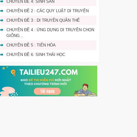
CHUYÊN ĐỀ 4: SINH SẢN
CHUYÊN ĐỀ 2 : CÁC QUY LUẬT DI TRUYỀN
CHUYÊN ĐỀ 3 : DI TRUYỀN QUẦN THỂ
CHUYÊN ĐỀ 4 : ỨNG DỰNG DI TRUYỀN CHỌN
GIỐNG...
CHUYÊN ĐỀ 5 : TIẾN HÓA
CHUYÊN ĐỀ 6: SINH THÁI HỌC