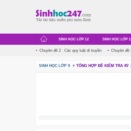
SINH HỌC LỚP 12
SINH HỌC LỚP 1
Chuyên đề 2 : Các quy luật di truyền
Chuyên đề 3
SINH HỌC LỚP 9
TỔNG HỢP ĐỀ KIỂM TRA 45' - 