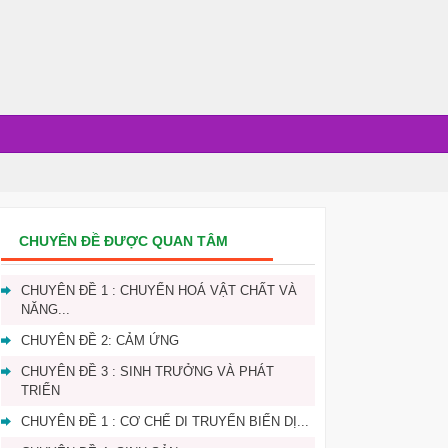
CHUYÊN ĐỀ ĐƯỢC QUAN TÂM
CHUYÊN ĐỀ 1 : CHUYỂN HOÁ VẬT CHẤT VÀ
NĂNG...
CHUYÊN ĐỀ 2: CẢM ỨNG
CHUYÊN ĐỀ 3 : SINH TRƯỞNG VÀ PHÁT
TRIỂN
CHUYÊN ĐỀ 1 : CƠ CHẾ DI TRUYẾN BIẾN DỊ...