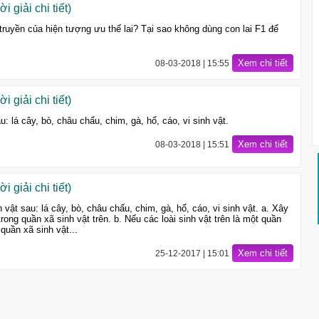
i giải chi tiết)
i truyền của hiện tượng ưu thế lai? Tại sao không dùng con lai F1 để
Xem chi tiết
08-03-2018 | 15:55
i giải chi tiết)
: lá cây, bò, châu chấu, chim, gà, hổ, cáo, vi sinh vật.
Xem chi tiết
08-03-2018 | 15:51
i giải chi tiết)
vật sau: lá cây, bò, châu chấu, chim, gà, hổ, cáo, vi sinh vật. a. Xây
ong quần xã sinh vật trên. b. Nếu các loài sinh vật trên là một quần
quần xã sinh vật...
Xem chi tiết
25-12-2017 | 15:01