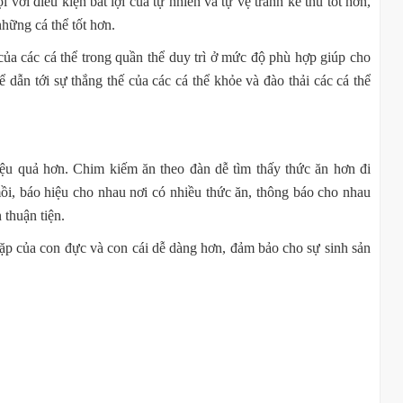
với điều kiện bất lợi của tự nhiên và tự vệ tránh kẻ thù tốt hơn,
hững cá thể tốt hơn.
ủa các cá thể trong quần thể duy trì ở mức độ phù hợp giúp cho
hể dẫn tới sự thắng thế của các cá thể khỏe và đào thải các cá thể
hiệu quả hơn. Chim kiếm ăn theo đàn dễ tìm thấy thức ăn hơn đi
mồi, báo hiệu cho nhau nơi có nhiều thức ăn, thông báo cho nhau
n thuận tiện.
gặp của con đực và con cái dễ dàng hơn, đảm bảo cho sự sinh sản