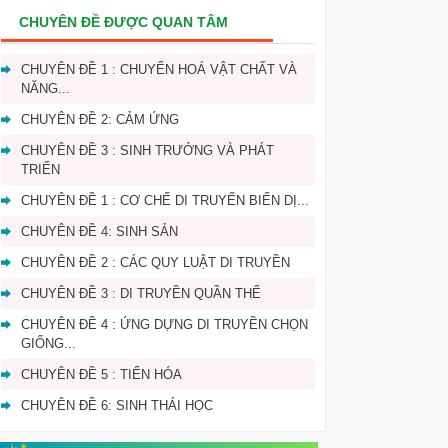
CHUYÊN ĐỀ ĐƯỢC QUAN TÂM
CHUYÊN ĐỀ 1 : CHUYỂN HOÁ VẬT CHẤT VÀ
NĂNG...
CHUYÊN ĐỀ 2: CẢM ỨNG
CHUYÊN ĐỀ 3 : SINH TRƯỞNG VÀ PHÁT
TRIỂN
CHUYÊN ĐỀ 1 : CƠ CHẾ DI TRUYẾN BIẾN DỊ...
CHUYÊN ĐỀ 4: SINH SẢN
CHUYÊN ĐỀ 2 : CÁC QUY LUẬT DI TRUYỀN
CHUYÊN ĐỀ 3 : DI TRUYỀN QUẦN THỂ
CHUYÊN ĐỀ 4 : ỨNG DỰNG DI TRUYỀN CHỌN
GIỐNG...
CHUYÊN ĐỀ 5 : TIẾN HÓA
CHUYÊN ĐỀ 6: SINH THÁI HỌC