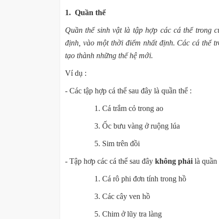
1. Quần thể
Quần thể sinh vật là tập hợp các cá thể trong 
định, vào một thời điểm nhất định. Các cá thể t
tạo thành những thế hệ mới.
Ví dụ :
- Các tập hợp cá thể sau đây là quần thể :
1. Cá trắm cỏ trong ao 2. Voi ở
3. Ốc bưu vàng ở ruộng lúa 4. S
5. Sim trên đồi
- Tập hơp các cá thể sau đây
không
phải
là q
1. Cá rô phi đơn tính trong hồ 2. B
3. Các cây ven hồ 4. Chuộ
5. Chim ở lũy tra làng