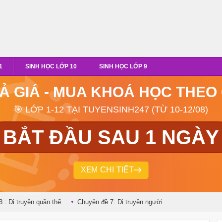
1
SINH HỌC LỚP 10
SINH HỌC LỚP 9
RẢ GIÁ - MUA KHOÁ HỌC THEO
🎯 LỚP 1-12 TẠI TUYENSINH247 (TỪ 10-12/08)
BẮT ĐẦU SAU 1 NGÀY
XEM CHI TIẾT
 : Di truyền quần thể
Chuyên đề 7: Di truyền người