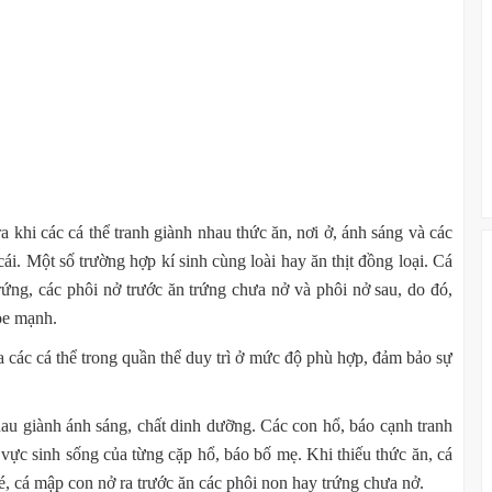
a khi các cá thể tranh giành nhau thức ăn, nơi ở, ánh sáng và các
ái. Một số trường hợp kí sinh cùng loài hay ăn thịt đồng loại. Cá
trứng, các phôi nở trước ăn trứng chưa nở và phôi nở sau, do đó,
hỏe mạnh.
 các cá thể trong quần thể duy trì ở mức độ phù hợp, đảm bảo sự
hau giành ánh sáng, chất dinh dưỡng. Các con hổ, báo cạnh tranh
vực sinh sống của từng cặp hổ, báo bố mẹ. Khi thiếu thức ăn, cá
bé, cá mập con nở ra trước ăn các phôi non hay trứng chưa nở.