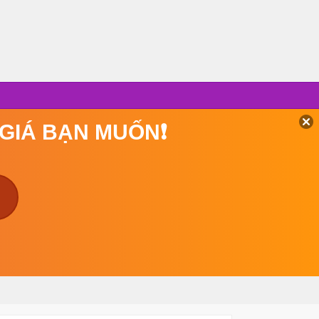
 GIÁ BẠN MUỐN❗