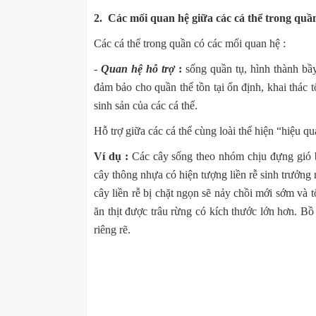
2. Các mối quan hệ giữa các cá thể trong quầ
Các cá thể trong quần có các mối quan hệ :
-
Quan hệ hỗ trợ
:
sống quần tụ, hình thành bầy
đảm bảo cho quần thể tồn tại ổn định, khai thác 
sinh sản của các cá thể.
Hỗ trợ giữa các cá thể cùng loài thể hiện “hiệu q
Ví dụ :
Các cây sống theo nhóm chịu đựng gió b
cây thông nhựa có hiện tượng liền rễ sinh trưởng
cây liền rễ bị chặt ngọn sẽ nảy chồi mới sớm và 
ăn thịt được trâu rừng có kích thước lớn hơn. B
riêng rẽ.