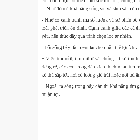
con non được bố mẹ chăm sóc tốt hơn, chống chọi 
... Nhờ đó mà khả năng sống sót và sinh sản của n
- Nhờ có cạnh tranh mà số lượng và sự phân bố c
loài phát triển ổn định. Cạnh tranh giữa các cá t
yếu, nên thúc đẩy quá trình chọn lọc tự nhiên.
- Lối sống bầy đàn đem lại cho quần thể lợi ích :
+ Việc tìm mồi, tìm nơi ở và chống lại kẻ thù 
riêng rẽ, các con trong đàn kích thích nhau tìm 
kẻ thù sắp tới, nơi có luồng gió trái hoặc nơi trú ẩ
+ Ngoài ra sống trong bầy đàn thì khả năng tìm 
thuận lợi.